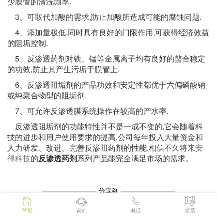
少膜管的清洗频率.
3、可取代加酸的需求,防止加酸所造成可能的腐蚀问题.
4、添加量极低,同时具有良好的门限作用,可获得经济效益
的阻垢控制.
5、反渗透药剂对铁、锰等金属离子均有良好的螯合稳定
的功效,防止其产生污垢于膜管上.
6、反渗透阻垢剂的产品功效和安定性都优于六偏磷酸钠
或纯聚合物型的阻垢剂.
7、可允许反渗透膜系统操作在较高的产水率.
反渗透阻垢剂的功能特性并不是一成不变的,它会随着科
技的进步和用户使用要求的提高,公司每年投入大量资金和
人力研发、改进、完善反渗阻药剂的性能.相信不久将来
安
得科技
的
反渗透药剂
系列产品能完全满足市场的需求。
————————
分享到
————————
首页
咨询
电话
联系